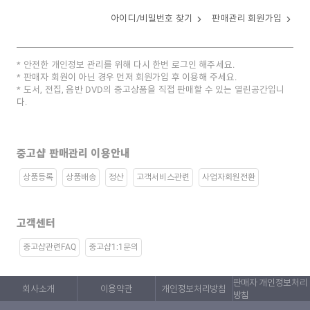
아이디/비밀번호 찾기
판매관리 회원가입
안전한 개인정보 관리를 위해 다시 한번 로그인 해주세요.
판매자 회원이 아닌 경우 먼저 회원가입 후 이용해 주세요.
도서, 전집, 음반 DVD의 중고상품을 직접 판매할 수 있는 열린공간입니
다.
중고샵 판매관리 이용안내
상품등록
상품배송
정산
고객서비스관련
사업자회원전환
고객센터
중고샵관련FAQ
중고샵1:1문의
판매자 개인정보처리
회사소개
이용약관
개인정보처리방침
방침