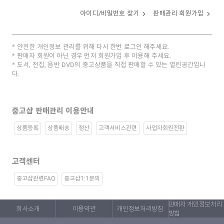
아이디/비밀번호 찾기
판매관리 회원가입
안전한 개인정보 관리를 위해 다시 한번 로그인 해주세요.
판매자 회원이 아닌 경우 먼저 회원가입 후 이용해 주세요.
도서, 전집, 음반 DVD의 중고상품을 직접 판매할 수 있는 열린공간입니
다.
중고샵 판매관리 이용안내
상품등록
상품배송
정산
고객서비스관련
사업자회원전환
고객센터
중고샵관련FAQ
중고샵1:1문의
판매자 개인정보처리
회사소개
이용약관
개인정보처리방침
방침