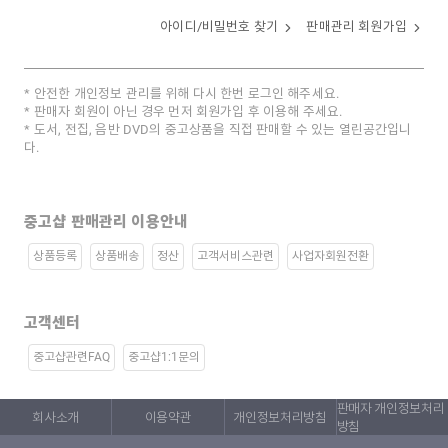
아이디/비밀번호 찾기
판매관리 회원가입
안전한 개인정보 관리를 위해 다시 한번 로그인 해주세요.
판매자 회원이 아닌 경우 먼저 회원가입 후 이용해 주세요.
도서, 전집, 음반 DVD의 중고상품을 직접 판매할 수 있는 열린공간입니
다.
중고샵 판매관리 이용안내
상품등록
상품배송
정산
고객서비스관련
사업자회원전환
고객센터
중고샵관련FAQ
중고샵1:1문의
판매자 개인정보처리
회사소개
이용약관
개인정보처리방침
방침