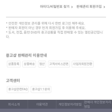
아이디/비밀번호 찾기
판매관리 회원가입
안전한 개인정보 관리를 위해 다시 한번 로그인 해주세요.
판매자 회원이 아닌 경우 먼저 회원가입 후 이용해 주세요.
도서, 전집, 음반 DVD의 중고상품을 직접 판매할 수 있는 열린공간입니
다.
중고샵 판매관리 이용안내
상품등록
상품배송
정산
고객서비스관련
사업자회원전환
고객센터
중고샵관련FAQ
중고샵1:1문의
판매자 개인정보처리
회사소개
이용약관
개인정보처리방침
방침