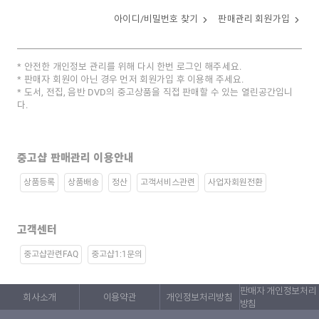
아이디/비밀번호 찾기
판매관리 회원가입
안전한 개인정보 관리를 위해 다시 한번 로그인 해주세요.
판매자 회원이 아닌 경우 먼저 회원가입 후 이용해 주세요.
도서, 전집, 음반 DVD의 중고상품을 직접 판매할 수 있는 열린공간입니
다.
중고샵 판매관리 이용안내
상품등록
상품배송
정산
고객서비스관련
사업자회원전환
고객센터
중고샵관련FAQ
중고샵1:1문의
판매자 개인정보처리
회사소개
이용약관
개인정보처리방침
방침