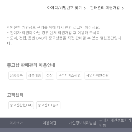
아이디/비밀번호 찾기
판매관리 회원가입
안전한 개인정보 관리를 위해 다시 한번 로그인 해주세요.
판매자 회원이 아닌 경우 먼저 회원가입 후 이용해 주세요.
도서, 전집, 음반 DVD의 중고상품을 직접 판매할 수 있는 열린공간입니
다.
중고샵 판매관리 이용안내
상품등록
상품배송
정산
고객서비스관련
사업자회원전환
고객센터
중고샵관련FAQ
중고샵1:1문의
판매자 개인정보처리
회사소개
이용약관
개인정보처리방침
방침