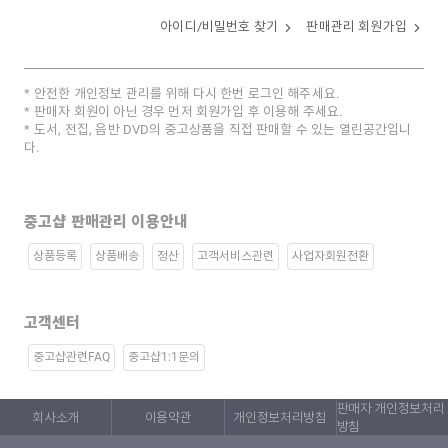
아이디/비밀번호 찾기
판매관리 회원가입
안전한 개인정보 관리를 위해 다시 한번 로그인 해주세요.
판매자 회원이 아닌 경우 먼저 회원가입 후 이용해 주세요.
도서, 전집, 음반 DVD의 중고상품을 직접 판매할 수 있는 열린공간입니
다.
중고샵 판매관리 이용안내
상품등록
상품배송
정산
고객서비스관련
사업자회원전환
고객센터
중고샵관련FAQ
중고샵1:1문의
판매자 개인정보처리
회사소개
이용약관
개인정보처리방침
방침