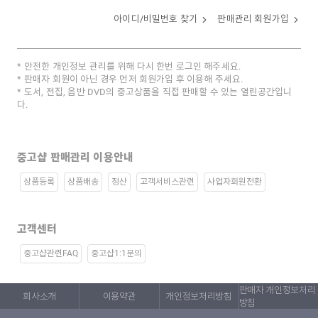
아이디/비밀번호 찾기
판매관리 회원가입
안전한 개인정보 관리를 위해 다시 한번 로그인 해주세요.
판매자 회원이 아닌 경우 먼저 회원가입 후 이용해 주세요.
도서, 전집, 음반 DVD의 중고상품을 직접 판매할 수 있는 열린공간입니
다.
중고샵 판매관리 이용안내
상품등록
상품배송
정산
고객서비스관련
사업자회원전환
고객센터
중고샵관련FAQ
중고샵1:1문의
판매자 개인정보처리
회사소개
이용약관
개인정보처리방침
방침