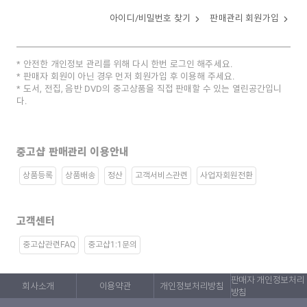
아이디/비밀번호 찾기
판매관리 회원가입
안전한 개인정보 관리를 위해 다시 한번 로그인 해주세요.
판매자 회원이 아닌 경우 먼저 회원가입 후 이용해 주세요.
도서, 전집, 음반 DVD의 중고상품을 직접 판매할 수 있는 열린공간입니
다.
중고샵 판매관리 이용안내
상품등록
상품배송
정산
고객서비스관련
사업자회원전환
고객센터
중고샵관련FAQ
중고샵1:1문의
판매자 개인정보처리
회사소개
이용약관
개인정보처리방침
방침