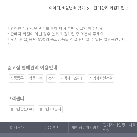
아이디/비밀번호 찾기
판매관리 회원가입
안전한 개인정보 관리를 위해 다시 한번 로그인 해주세요.
판매자 회원이 아닌 경우 먼저 회원가입 후 이용해 주세요.
도서, 전집, 음반 DVD의 중고상품을 직접 판매할 수 있는 열린공간입니
다.
중고샵 판매관리 이용안내
상품등록
상품배송
정산
고객서비스관련
사업자회원전환
고객센터
중고샵관련FAQ
중고샵1:1문의
판매자 개인정보처리
회사소개
이용약관
개인정보처리방침
방침