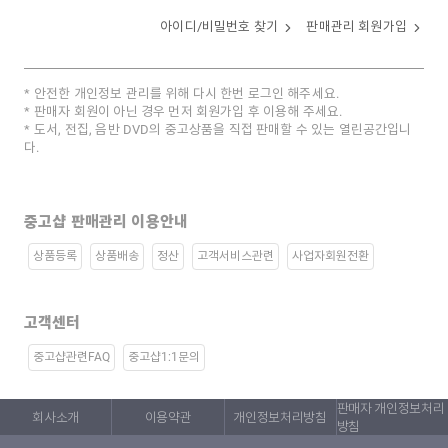
아이디/비밀번호 찾기
판매관리 회원가입
안전한 개인정보 관리를 위해 다시 한번 로그인 해주세요.
판매자 회원이 아닌 경우 먼저 회원가입 후 이용해 주세요.
도서, 전집, 음반 DVD의 중고상품을 직접 판매할 수 있는 열린공간입니
다.
중고샵 판매관리 이용안내
상품등록
상품배송
정산
고객서비스관련
사업자회원전환
고객센터
중고샵관련FAQ
중고샵1:1문의
판매자 개인정보처리
회사소개
이용약관
개인정보처리방침
방침