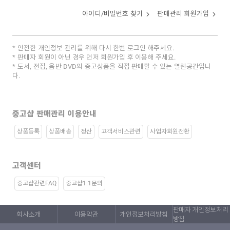
아이디/비밀번호 찾기
판매관리 회원가입
안전한 개인정보 관리를 위해 다시 한번 로그인 해주세요.
판매자 회원이 아닌 경우 먼저 회원가입 후 이용해 주세요.
도서, 전집, 음반 DVD의 중고상품을 직접 판매할 수 있는 열린공간입니
다.
중고샵 판매관리 이용안내
상품등록
상품배송
정산
고객서비스관련
사업자회원전환
고객센터
중고샵관련FAQ
중고샵1:1문의
판매자 개인정보처리
회사소개
이용약관
개인정보처리방침
방침