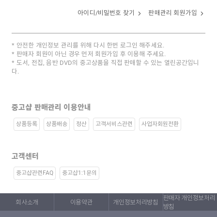
아이디/비밀번호 찾기
판매관리 회원가입
안전한 개인정보 관리를 위해 다시 한번 로그인 해주세요.
판매자 회원이 아닌 경우 먼저 회원가입 후 이용해 주세요.
도서, 전집, 음반 DVD의 중고상품을 직접 판매할 수 있는 열린공간입니
다.
중고샵 판매관리 이용안내
상품등록
상품배송
정산
고객서비스관련
사업자회원전환
고객센터
중고샵관련FAQ
중고샵1:1문의
판매자 개인정보처리
회사소개
이용약관
개인정보처리방침
방침