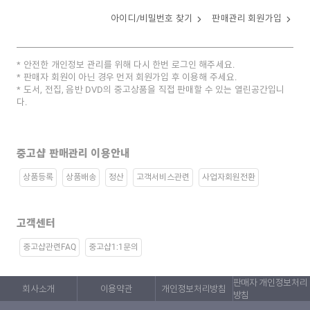
아이디/비밀번호 찾기
판매관리 회원가입
안전한 개인정보 관리를 위해 다시 한번 로그인 해주세요.
판매자 회원이 아닌 경우 먼저 회원가입 후 이용해 주세요.
도서, 전집, 음반 DVD의 중고상품을 직접 판매할 수 있는 열린공간입니
다.
중고샵 판매관리 이용안내
상품등록
상품배송
정산
고객서비스관련
사업자회원전환
고객센터
중고샵관련FAQ
중고샵1:1문의
판매자 개인정보처리
회사소개
이용약관
개인정보처리방침
방침