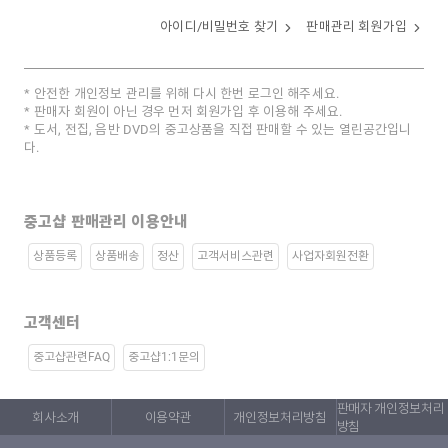
아이디/비밀번호 찾기
판매관리 회원가입
안전한 개인정보 관리를 위해 다시 한번 로그인 해주세요.
판매자 회원이 아닌 경우 먼저 회원가입 후 이용해 주세요.
도서, 전집, 음반 DVD의 중고상품을 직접 판매할 수 있는 열린공간입니
다.
중고샵 판매관리 이용안내
상품등록
상품배송
정산
고객서비스관련
사업자회원전환
고객센터
중고샵관련FAQ
중고샵1:1문의
판매자 개인정보처리
회사소개
이용약관
개인정보처리방침
방침