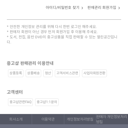
아이디/비밀번호 찾기
판매관리 회원가입
안전한 개인정보 관리를 위해 다시 한번 로그인 해주세요.
판매자 회원이 아닌 경우 먼저 회원가입 후 이용해 주세요.
도서, 전집, 음반 DVD의 중고상품을 직접 판매할 수 있는 열린공간입니
다.
중고샵 판매관리 이용안내
상품등록
상품배송
정산
고객서비스관련
사업자회원전환
고객센터
중고샵관련FAQ
중고샵1:1문의
판매자 개인정보처리
회사소개
이용약관
개인정보처리방침
방침