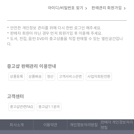
아이디/비밀번호 찾기
판매관리 회원가입
안전한 개인정보 관리를 위해 다시 한번 로그인 해주세요.
판매자 회원이 아닌 경우 먼저 회원가입 후 이용해 주세요.
도서, 전집, 음반 DVD의 중고상품을 직접 판매할 수 있는 열린공간입니
다.
중고샵 판매관리 이용안내
상품등록
상품배송
정산
고객서비스관련
사업자회원전환
고객센터
중고샵관련FAQ
중고샵1:1문의
판매자 개인정보처리
회사소개
이용약관
개인정보처리방침
방침