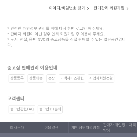
아이디/비밀번호 찾기
판매관리 회원가입
안전한 개인정보 관리를 위해 다시 한번 로그인 해주세요.
판매자 회원이 아닌 경우 먼저 회원가입 후 이용해 주세요.
도서, 전집, 음반 DVD의 중고상품을 직접 판매할 수 있는 열린공간입니
다.
중고샵 판매관리 이용안내
상품등록
상품배송
정산
고객서비스관련
사업자회원전환
고객센터
중고샵관련FAQ
중고샵1:1문의
판매자 개인정보처리
회사소개
이용약관
개인정보처리방침
방침