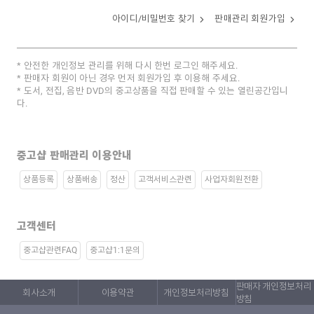
아이디/비밀번호 찾기
판매관리 회원가입
안전한 개인정보 관리를 위해 다시 한번 로그인 해주세요.
판매자 회원이 아닌 경우 먼저 회원가입 후 이용해 주세요.
도서, 전집, 음반 DVD의 중고상품을 직접 판매할 수 있는 열린공간입니
다.
중고샵 판매관리 이용안내
상품등록
상품배송
정산
고객서비스관련
사업자회원전환
고객센터
중고샵관련FAQ
중고샵1:1문의
판매자 개인정보처리
회사소개
이용약관
개인정보처리방침
방침