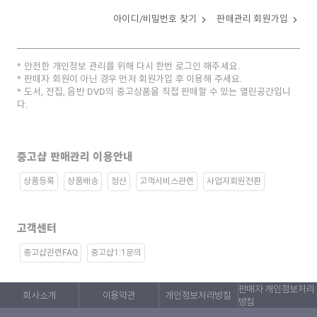
아이디/비밀번호 찾기
판매관리 회원가입
안전한 개인정보 관리를 위해 다시 한번 로그인 해주세요.
판매자 회원이 아닌 경우 먼저 회원가입 후 이용해 주세요.
도서, 전집, 음반 DVD의 중고상품을 직접 판매할 수 있는 열린공간입니
다.
중고샵 판매관리 이용안내
상품등록
상품배송
정산
고객서비스관련
사업자회원전환
고객센터
중고샵관련FAQ
중고샵1:1문의
판매자 개인정보처리
회사소개
이용약관
개인정보처리방침
방침