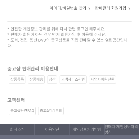
아이디/비밀번호 찾기
판매관리 회원가입
안전한 개인정보 관리를 위해 다시 한번 로그인 해주세요.
판매자 회원이 아닌 경우 먼저 회원가입 후 이용해 주세요.
도서, 전집, 음반 DVD의 중고상품을 직접 판매할 수 있는 열린공간입니
다.
중고샵 판매관리 이용안내
상품등록
상품배송
정산
고객서비스관련
사업자회원전환
고객센터
중고샵관련FAQ
중고샵1:1문의
판매자 개인정보처리
회사소개
이용약관
개인정보처리방침
방침