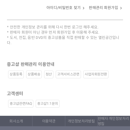
아이디/비밀번호 찾기
판매관리 회원가입
안전한 개인정보 관리를 위해 다시 한번 로그인 해주세요.
판매자 회원이 아닌 경우 먼저 회원가입 후 이용해 주세요.
도서, 전집, 음반 DVD의 중고상품을 직접 판매할 수 있는 열린공간입니
다.
중고샵 판매관리 이용안내
상품등록
상품배송
정산
고객서비스관련
사업자회원전환
고객센터
중고샵관련FAQ
중고샵1:1문의
판매자 개인정보처리
회사소개
이용약관
개인정보처리방침
방침