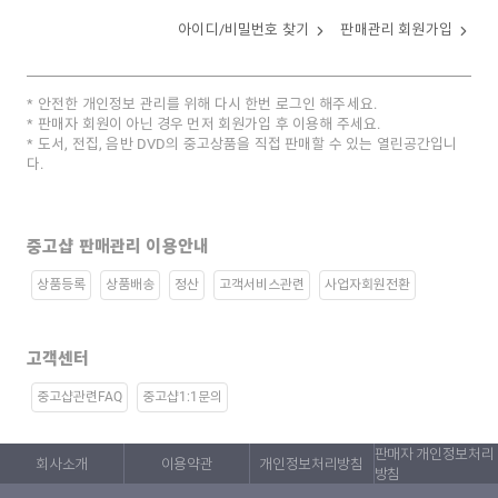
아이디/비밀번호 찾기
판매관리 회원가입
안전한 개인정보 관리를 위해 다시 한번 로그인 해주세요.
판매자 회원이 아닌 경우 먼저 회원가입 후 이용해 주세요.
도서, 전집, 음반 DVD의 중고상품을 직접 판매할 수 있는 열린공간입니
다.
중고샵 판매관리 이용안내
상품등록
상품배송
정산
고객서비스관련
사업자회원전환
고객센터
중고샵관련FAQ
중고샵1:1문의
판매자 개인정보처리
회사소개
이용약관
개인정보처리방침
방침