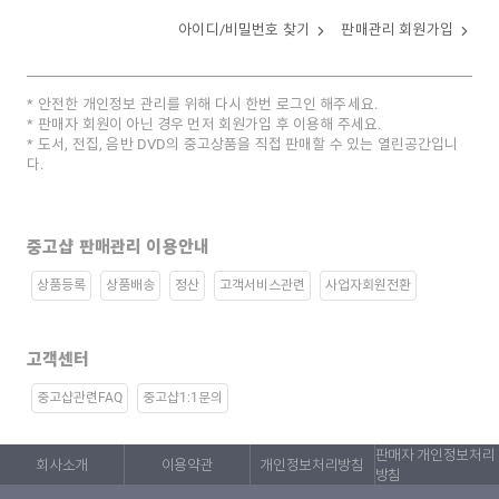
아이디/비밀번호 찾기
판매관리 회원가입
안전한 개인정보 관리를 위해 다시 한번 로그인 해주세요.
판매자 회원이 아닌 경우 먼저 회원가입 후 이용해 주세요.
도서, 전집, 음반 DVD의 중고상품을 직접 판매할 수 있는 열린공간입니
다.
중고샵 판매관리 이용안내
상품등록
상품배송
정산
고객서비스관련
사업자회원전환
고객센터
중고샵관련FAQ
중고샵1:1문의
판매자 개인정보처리
회사소개
이용약관
개인정보처리방침
방침