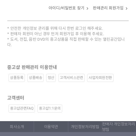
아이디/비밀번호 찾기
판매관리 회원가입
안전한 개인정보 관리를 위해 다시 한번 로그인 해주세요.
판매자 회원이 아닌 경우 먼저 회원가입 후 이용해 주세요.
도서, 전집, 음반 DVD의 중고상품을 직접 판매할 수 있는 열린공간입니
다.
중고샵 판매관리 이용안내
상품등록
상품배송
정산
고객서비스관련
사업자회원전환
고객센터
중고샵관련FAQ
중고샵1:1문의
판매자 개인정보처리
회사소개
이용약관
개인정보처리방침
방침