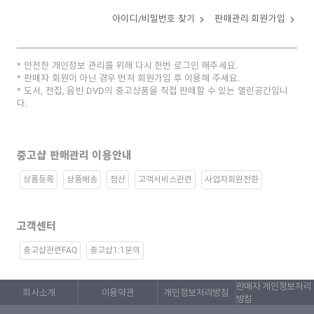
아이디/비밀번호 찾기
판매관리 회원가입
안전한 개인정보 관리를 위해 다시 한번 로그인 해주세요.
판매자 회원이 아닌 경우 먼저 회원가입 후 이용해 주세요.
도서, 전집, 음반 DVD의 중고상품을 직접 판매할 수 있는 열린공간입니
다.
중고샵 판매관리 이용안내
상품등록
상품배송
정산
고객서비스관련
사업자회원전환
고객센터
중고샵관련FAQ
중고샵1:1문의
판매자 개인정보처리
회사소개
이용약관
개인정보처리방침
방침