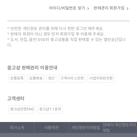
아이디/비밀번호 찾기
판매관리 회원가입
안전한 개인정보 관리를 위해 다시 한번 로그인 해주세요.
판매자 회원이 아닌 경우 먼저 회원가입 후 이용해 주세요.
도서, 전집, 음반 DVD의 중고상품을 직접 판매할 수 있는 열린공간입니
다.
중고샵 판매관리 이용안내
상품등록
상품배송
정산
고객서비스관련
사업자회원전환
고객센터
중고샵관련FAQ
중고샵1:1문의
판매자 개인정보처리
회사소개
이용약관
개인정보처리방침
방침