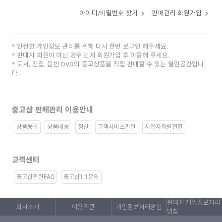
아이디/비밀번호 찾기
판매관리 회원가입
안전한 개인정보 관리를 위해 다시 한번 로그인 해주세요.
판매자 회원이 아닌 경우 먼저 회원가입 후 이용해 주세요.
도서, 전집, 음반 DVD의 중고상품을 직접 판매할 수 있는 열린공간입니
다.
중고샵 판매관리 이용안내
상품등록
상품배송
정산
고객서비스관련
사업자회원전환
고객센터
중고샵관련FAQ
중고샵1:1문의
판매자 개인정보처리
회사소개
이용약관
개인정보처리방침
방침