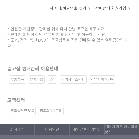
아이디/비밀번호 찾기
판매관리 회원가입
안전한 개인정보 관리를 위해 다시 한번 로그인 해주세요.
판매자 회원이 아닌 경우 먼저 회원가입 후 이용해 주세요.
도서, 전집, 음반 DVD의 중고상품을 직접 판매할 수 있는 열린공간입니
다.
중고샵 판매관리 이용안내
상품등록
상품배송
정산
고객서비스관련
사업자회원전환
고객센터
중고샵관련FAQ
중고샵1:1문의
판매자 개인정보처리
회사소개
이용약관
개인정보처리방침
방침