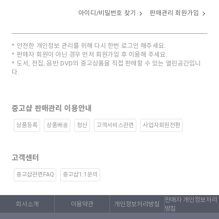
아이디/비밀번호 찾기
판매관리 회원가입
안전한 개인정보 관리를 위해 다시 한번 로그인 해주세요.
판매자 회원이 아닌 경우 먼저 회원가입 후 이용해 주세요.
도서, 전집, 음반 DVD의 중고상품을 직접 판매할 수 있는 열린공간입니
다.
중고샵 판매관리 이용안내
상품등록
상품배송
정산
고객서비스관련
사업자회원전환
고객센터
중고샵관련FAQ
중고샵1:1문의
판매자 개인정보처리
회사소개
이용약관
개인정보처리방침
방침