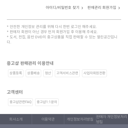
아이디/비밀번호 찾기
판매관리 회원가입
안전한 개인정보 관리를 위해 다시 한번 로그인 해주세요.
판매자 회원이 아닌 경우 먼저 회원가입 후 이용해 주세요.
도서, 전집, 음반 DVD의 중고상품을 직접 판매할 수 있는 열린공간입니
다.
중고샵 판매관리 이용안내
상품등록
상품배송
정산
고객서비스관련
사업자회원전환
고객센터
중고샵관련FAQ
중고샵1:1문의
판매자 개인정보처리
회사소개
이용약관
개인정보처리방침
방침