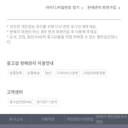
아이디/비밀번호 찾기
판매관리 회원가입
안전한 개인정보 관리를 위해 다시 한번 로그인 해주세요.
판매자 회원이 아닌 경우 먼저 회원가입 후 이용해 주세요.
도서, 전집, 음반 DVD의 중고상품을 직접 판매할 수 있는 열린공간입니
다.
중고샵 판매관리 이용안내
상품등록
상품배송
정산
고객서비스관련
사업자회원전환
고객센터
중고샵관련FAQ
중고샵1:1문의
판매자 개인정보처리
회사소개
이용약관
개인정보처리방침
방침