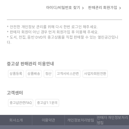
아이디/비밀번호 찾기
판매관리 회원가입
안전한 개인정보 관리를 위해 다시 한번 로그인 해주세요.
판매자 회원이 아닌 경우 먼저 회원가입 후 이용해 주세요.
도서, 전집, 음반 DVD의 중고상품을 직접 판매할 수 있는 열린공간입니
다.
중고샵 판매관리 이용안내
상품등록
상품배송
정산
고객서비스관련
사업자회원전환
고객센터
중고샵관련FAQ
중고샵1:1문의
판매자 개인정보처리
회사소개
이용약관
개인정보처리방침
방침