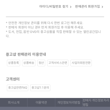
아이디/비밀번호 찾기
판매관리 회원가입
안전한 개인정보 관리를 위해 다시 한번 로그인 해주세요.
판매자 회원이 아닌 경우 먼저 회원가입 후 이용해 주세요.
도서, 전집, 음반 DVD의 중고상품을 직접 판매할 수 있는 열린공간입니
다.
중고샵 판매관리 이용안내
상품등록
상품배송
정산
고객서비스관련
사업자회원전환
고객센터
중고샵관련FAQ
중고샵1:1문의
판매자 개인정보처리
회사소개
이용약관
개인정보처리방침
방침