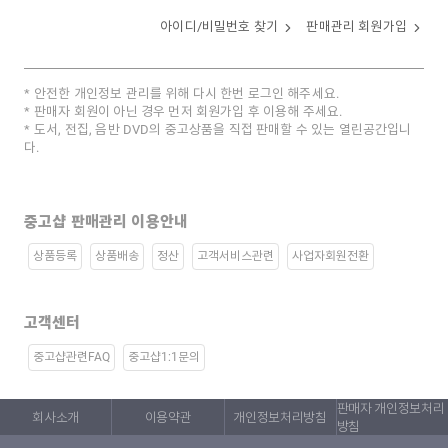
아이디/비밀번호 찾기
판매관리 회원가입
안전한 개인정보 관리를 위해 다시 한번 로그인 해주세요.
판매자 회원이 아닌 경우 먼저 회원가입 후 이용해 주세요.
도서, 전집, 음반 DVD의 중고상품을 직접 판매할 수 있는 열린공간입니
다.
중고샵 판매관리 이용안내
상품등록
상품배송
정산
고객서비스관련
사업자회원전환
고객센터
중고샵관련FAQ
중고샵1:1문의
판매자 개인정보처리
회사소개
이용약관
개인정보처리방침
방침