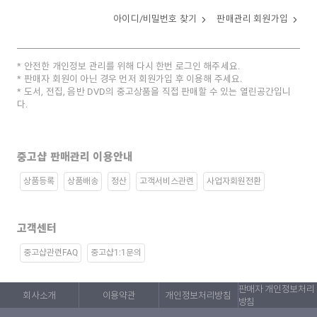
아이디/비밀번호 찾기
판매관리 회원가입
안전한 개인정보 관리를 위해 다시 한번 로그인 해주세요.
판매자 회원이 아닌 경우 먼저 회원가입 후 이용해 주세요.
도서, 전집, 음반 DVD의 중고상품을 직접 판매할 수 있는 열린공간입니
다.
중고샵 판매관리 이용안내
상품등록
상품배송
정산
고객서비스관련
사업자회원전환
고객센터
중고샵관련FAQ
중고샵1:1문의
판매자 개인정보처리
회사소개
이용약관
개인정보처리방침
방침