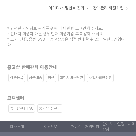
아이디/비밀번호 찾기
판매관리 회원가입
안전한 개인정보 관리를 위해 다시 한번 로그인 해주세요.
판매자 회원이 아닌 경우 먼저 회원가입 후 이용해 주세요.
도서, 전집, 음반 DVD의 중고상품을 직접 판매할 수 있는 열린공간입니
다.
중고샵 판매관리 이용안내
상품등록
상품배송
정산
고객서비스관련
사업자회원전환
고객센터
중고샵관련FAQ
중고샵1:1문의
판매자 개인정보처리
회사소개
이용약관
개인정보처리방침
방침