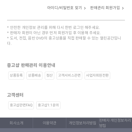
아이디/비밀번호 찾기
판매관리 회원가입
안전한 개인정보 관리를 위해 다시 한번 로그인 해주세요.
판매자 회원이 아닌 경우 먼저 회원가입 후 이용해 주세요.
도서, 전집, 음반 DVD의 중고상품을 직접 판매할 수 있는 열린공간입니
다.
중고샵 판매관리 이용안내
상품등록
상품배송
정산
고객서비스관련
사업자회원전환
고객센터
중고샵관련FAQ
중고샵1:1문의
판매자 개인정보처리
회사소개
이용약관
개인정보처리방침
방침