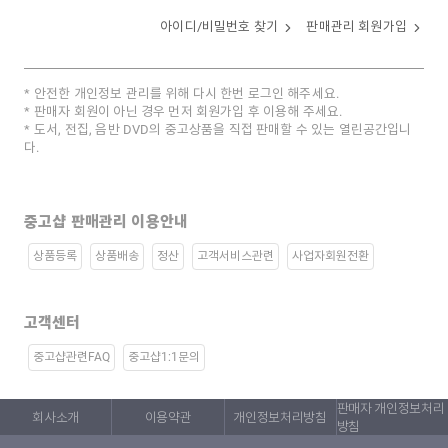
아이디/비밀번호 찾기
판매관리 회원가입
안전한 개인정보 관리를 위해 다시 한번 로그인 해주세요.
판매자 회원이 아닌 경우 먼저 회원가입 후 이용해 주세요.
도서, 전집, 음반 DVD의 중고상품을 직접 판매할 수 있는 열린공간입니
다.
중고샵 판매관리 이용안내
상품등록
상품배송
정산
고객서비스관련
사업자회원전환
고객센터
중고샵관련FAQ
중고샵1:1문의
판매자 개인정보처리
회사소개
이용약관
개인정보처리방침
방침