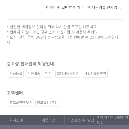
아이디/비밀번호 찾기
판매관리 회원가입
안전한 개인정보 관리를 위해 다시 한번 로그인 해주세요.
판매자 회원이 아닌 경우 먼저 회원가입 후 이용해 주세요.
도서, 전집, 음반 DVD의 중고상품을 직접 판매할 수 있는 열린공간입니
다.
중고샵 판매관리 이용안내
상품등록
상품배송
정산
고객서비스관련
사업자회원전환
고객센터
중고샵관련FAQ
중고샵1:1문의
판매자 개인정보처리
회사소개
이용약관
개인정보처리방침
방침