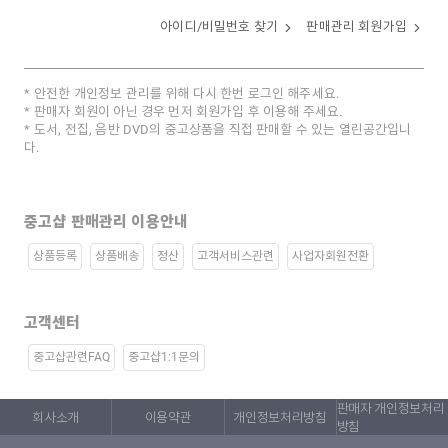
아이디/비밀번호 찾기
판매관리 회원가입
안전한 개인정보 관리를 위해 다시 한번 로그인 해주세요.
판매자 회원이 아닌 경우 먼저 회원가입 후 이용해 주세요.
도서, 전집, 음반 DVD의 중고상품을 직접 판매할 수 있는 열린공간입니
다.
중고샵 판매관리 이용안내
상품등록
상품배송
정산
고객서비스관련
사업자회원전환
고객센터
중고샵관련FAQ
중고샵1:1문의
판매자 개인정보처리
회사소개
이용약관
개인정보처리방침
방침