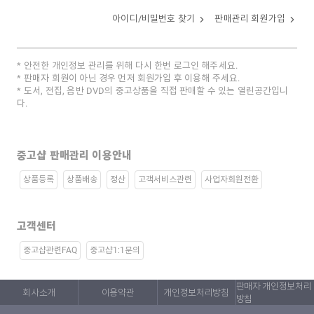
아이디/비밀번호 찾기
판매관리 회원가입
안전한 개인정보 관리를 위해 다시 한번 로그인 해주세요.
판매자 회원이 아닌 경우 먼저 회원가입 후 이용해 주세요.
도서, 전집, 음반 DVD의 중고상품을 직접 판매할 수 있는 열린공간입니
다.
중고샵 판매관리 이용안내
상품등록
상품배송
정산
고객서비스관련
사업자회원전환
고객센터
중고샵관련FAQ
중고샵1:1문의
판매자 개인정보처리
회사소개
이용약관
개인정보처리방침
방침