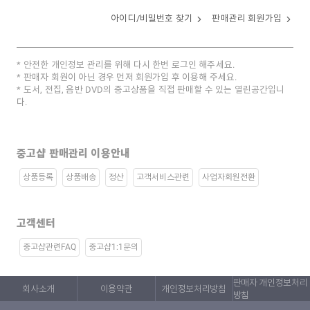
아이디/비밀번호 찾기
판매관리 회원가입
안전한 개인정보 관리를 위해 다시 한번 로그인 해주세요.
판매자 회원이 아닌 경우 먼저 회원가입 후 이용해 주세요.
도서, 전집, 음반 DVD의 중고상품을 직접 판매할 수 있는 열린공간입니
다.
중고샵 판매관리 이용안내
상품등록
상품배송
정산
고객서비스관련
사업자회원전환
고객센터
중고샵관련FAQ
중고샵1:1문의
판매자 개인정보처리
회사소개
이용약관
개인정보처리방침
방침