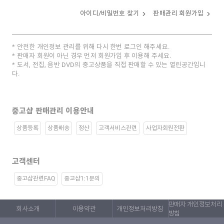
아이디/비밀번호 찾기
판매관리 회원가입
안전한 개인정보 관리를 위해 다시 한번 로그인 해주세요.
판매자 회원이 아닌 경우 먼저 회원가입 후 이용해 주세요.
도서, 전집, 음반 DVD의 중고상품을 직접 판매할 수 있는 열린공간입니
다.
중고샵 판매관리 이용안내
상품등록
상품배송
정산
고객서비스관련
사업자회원전환
고객센터
중고샵관련FAQ
중고샵1:1문의
판매자 개인정보처리
회사소개
이용약관
개인정보처리방침
방침