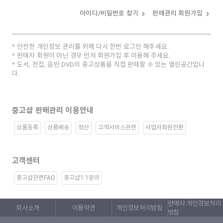
아이디/비밀번호 찾기
판매관리 회원가입
안전한 개인정보 관리를 위해 다시 한번 로그인 해주세요.
판매자 회원이 아닌 경우 먼저 회원가입 후 이용해 주세요.
도서, 전집, 음반 DVD의 중고상품을 직접 판매할 수 있는 열린공간입니
다.
중고샵 판매관리 이용안내
상품등록
상품배송
정산
고객서비스관련
사업자회원전환
고객센터
중고샵관련FAQ
중고샵1:1문의
판매자 개인정보처리
회사소개
이용약관
개인정보처리방침
방침