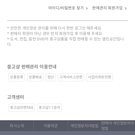
아이디/비밀번호 찾기
판매관리 회원가입
안전한 개인정보 관리를 위해 다시 한번 로그인 해주세요.
판매자 회원이 아닌 경우 먼저 회원가입 후 이용해 주세요.
도서, 전집, 음반 DVD의 중고상품을 직접 판매할 수 있는 열린공간입니
다.
중고샵 판매관리 이용안내
상품등록
상품배송
정산
고객서비스관련
사업자회원전환
고객센터
중고샵관련FAQ
중고샵1:1문의
판매자 개인정보처리
회사소개
이용약관
개인정보처리방침
방침