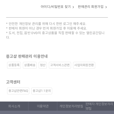
아이디/비밀번호 찾기
판매관리 회원가입
안전한 개인정보 관리를 위해 다시 한번 로그인 해주세요.
판매자 회원이 아닌 경우 먼저 회원가입 후 이용해 주세요.
도서, 전집, 음반 DVD의 중고상품을 직접 판매할 수 있는 열린공간입니
다.
중고샵 판매관리 이용안내
상품등록
상품배송
정산
고객서비스관련
사업자회원전환
고객센터
중고샵관련FAQ
중고샵1:1문의
판매자 개인정보처리
회사소개
이용약관
개인정보처리방침
방침