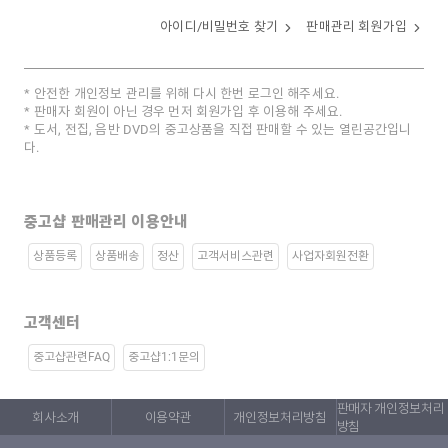
아이디/비밀번호 찾기
판매관리 회원가입
안전한 개인정보 관리를 위해 다시 한번 로그인 해주세요.
판매자 회원이 아닌 경우 먼저 회원가입 후 이용해 주세요.
도서, 전집, 음반 DVD의 중고상품을 직접 판매할 수 있는 열린공간입니
다.
중고샵 판매관리 이용안내
상품등록
상품배송
정산
고객서비스관련
사업자회원전환
고객센터
중고샵관련FAQ
중고샵1:1문의
판매자 개인정보처리
회사소개
이용약관
개인정보처리방침
방침