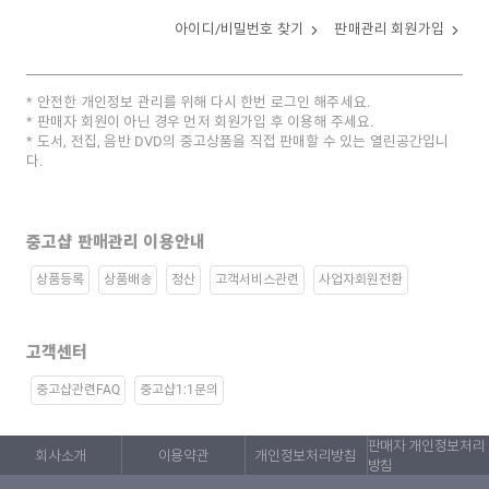
아이디/비밀번호 찾기
판매관리 회원가입
안전한 개인정보 관리를 위해 다시 한번 로그인 해주세요.
판매자 회원이 아닌 경우 먼저 회원가입 후 이용해 주세요.
도서, 전집, 음반 DVD의 중고상품을 직접 판매할 수 있는 열린공간입니
다.
중고샵 판매관리 이용안내
상품등록
상품배송
정산
고객서비스관련
사업자회원전환
고객센터
중고샵관련FAQ
중고샵1:1문의
판매자 개인정보처리
회사소개
이용약관
개인정보처리방침
방침