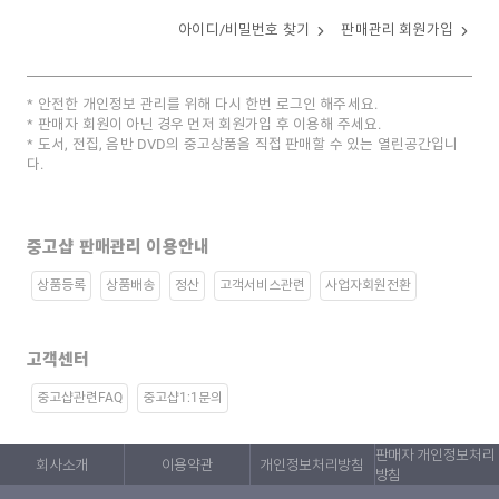
아이디/비밀번호 찾기
판매관리 회원가입
안전한 개인정보 관리를 위해 다시 한번 로그인 해주세요.
판매자 회원이 아닌 경우 먼저 회원가입 후 이용해 주세요.
도서, 전집, 음반 DVD의 중고상품을 직접 판매할 수 있는 열린공간입니
다.
중고샵 판매관리 이용안내
상품등록
상품배송
정산
고객서비스관련
사업자회원전환
고객센터
중고샵관련FAQ
중고샵1:1문의
판매자 개인정보처리
회사소개
이용약관
개인정보처리방침
방침